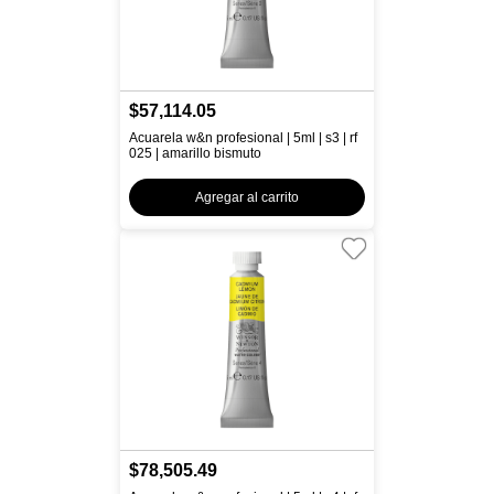
$57,114.05
Acuarela w&n profesional | 5ml | s3 | rf
025 | amarillo bismuto
Agregar al carrito
$78,505.49