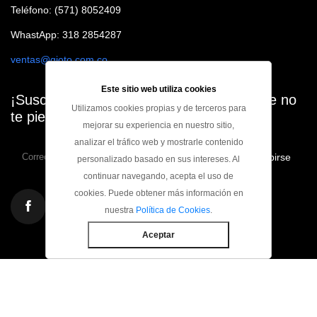
Teléfono: (571) 8052409
WhastApp: 318 2854287
ventas@gioto.com.co
Este sitio web utiliza cookies
¡Suscribete a nuestro Newsletter para que no
Utilizamos cookies propias y de terceros para
te pierdas ninguna oferta!
mejorar su experiencia en nuestro sitio,
analizar el tráfico web y mostrarle contenido
Suscribirse
personalizado basado en sus intereses. Al
continuar navegando, acepta el uso de
cookies. Puede obtener más información en
nuestra
Política de Cookies
.
Aceptar
Copyright ©
2026 Todos los derechos reservados Industrias