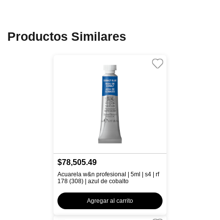
Productos Similares
$78,505.49
Acuarela w&n profesional | 5ml | s4 | rf
178 (308) | azul de cobalto
Agregar al carrito