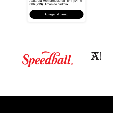
Acuarela w&n profesional | 5ml | s4 | rf
086 (299) | limon de cadmio
Agregar al carrito