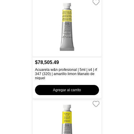
$78,505.49
Acuarela w&n profesional | 5ml | s4 | rf
347 (320) | amarillo limon titanato de
niquel
Agregar al carrito