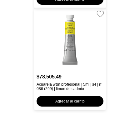
$78,505.49
Acuarela w&n profesional | 5ml | s4 | rf
086 (299) | limon de cadmio
Agregar al carrito