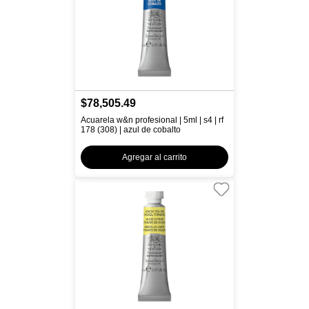
$78,505.49
Acuarela w&n profesional | 5ml | s4 | rf
178 (308) | azul de cobalto
Agregar al carrito