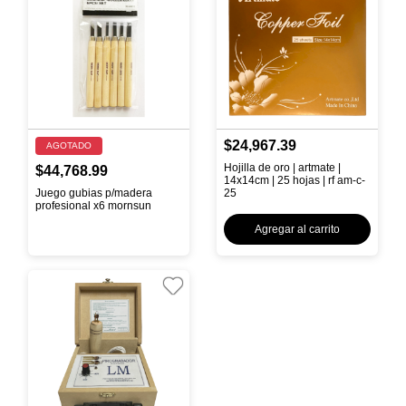
$24,967.39
AGOTADO
Hojilla de oro | artmate |
$44,768.99
14x14cm | 25 hojas | rf am-c-
Juego gubias p/madera
25
profesional x6 mornsun
Agregar al carrito