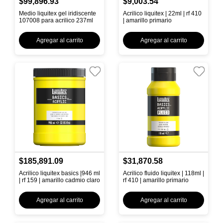
$99,896.93
$9,003.54
Medio liquitex gel iridiscente
Acrilico liquitex | 22ml | rf 410
107008 para acrilico 237ml
| amarillo primario
Agregar al carrito
Agregar al carrito
$185,891.09
$31,870.58
Acrilico liquitex basics |946 ml
Acrilico fluido liquitex | 118ml |
| rf 159 | amarillo cadmio claro
rf 410 | amarillo primario
Agregar al carrito
Agregar al carrito