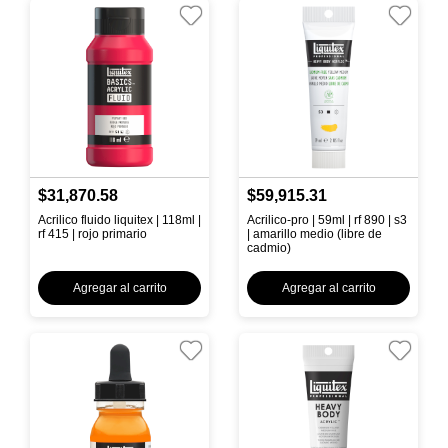
$31,870.58
$59,915.31
Acrilico fluido liquitex | 118ml |
Acrilico-pro | 59ml | rf 890 | s3
rf 415 | rojo primario
| amarillo medio (libre de
cadmio)
Agregar al carrito
Agregar al carrito