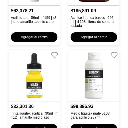
$63,378.21
$185,891.09
Acrilico-pro | 59ml | rf 159 | s3
Acrilico liquitex basics | 946
| tono amarillo cadmio claro
ml | rf 128 | tierra de sombra
tostada
Agregar al carrito
Agregar al carrito
$32,301.36
$99,896.93
Tinta liquitex acrilica | 30ml | rf
Medio liquitex mate 5108
412 | amarillo medio azo
para acrilico 237ml