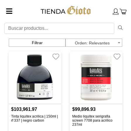
Filtrar
Relevantes
$103,961.97
$99,896.93
Tinta liquitex acrilica | 150ml |
Medio liquitex serigrafia
rf 337 | negro carbon
screen 7708 para acrilico
237ml