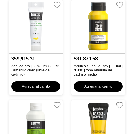
$59,915.31
$31,870.58
Acrilico-pro | 59ml | rf 889 | s3
Acrilico fluido liquitex | 118ml |
| amarillo claro (libre de
rf 830 | tono amarillo de
cadmio)
cadmio medio
Agregar al carrito
Agregar al carrito