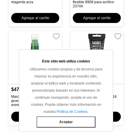
magenta acra
flexible 8908 para acrilico
237ml
Agregar al carrito
Agregar al carrito
Este sitio web utiliza cookies
Utilizamos cookies propias y de terceros para
mejorar su experiencia en nuestro sitio,
analizar el tráfico web y mostrarle contenido
$47,426.26
$31,870.58
personalizado basado en sus intereses. Al
Marcador liquitex | punta
Acrilico liquitex basics | 118
continuar navegando, acepta el uso de
gruesa | rf 450 | verde
ml | rf 321 | rojo pirrol
cookies. Puede obtener más información en
esmralda
nuestra
Política de Cookies
.
Agregar al carrito
Agregar al carrito
Aceptar