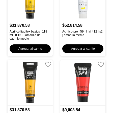
$31,870.58
$52,814.58
Acrilico liquitex basics | 118
Acrilico-pro | 59ml | rf 412 | s2
ml | rf 161 | amarillo de
| amarillo medio
cadmio medio
Agregar al carrito
Agregar al carrito
$31,870.58
$9,003.54