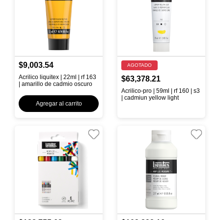
$9,003.54
AGOTADO
Acrilico liquitex | 22ml | rf 163
$63,378.21
| amarillo de cadmio oscuro
Acrilico-pro | 59ml | rf 160 | s3
| cadmiun yellow light
Agregar al carrito