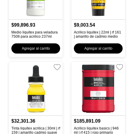
$99,896.93
$9,003.54
Medio liquitex para veladura
Acrilico liquitex | 22ml | rf 161
7508 para acrilico 237ml
| amarillo de cadmio medio
Agregar al carrito
Agregar al carrito
$32,301.36
$185,891.09
Tinta liquitex acrilica | 30ml | rf
Acrilico liquitex basics | 946
159 | amarillo cadmio suave
ml | rf 415 | rojo primario