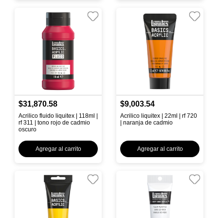
$31,870.58
$9,003.54
Acrilico fluido liquitex | 118ml |
Acrilico liquitex | 22ml | rf 720
rf 311 | tono rojo de cadmio
| naranja de cadmio
oscuro
Agregar al carrito
Agregar al carrito