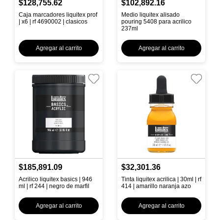
$128,755.62
$102,892.16
Caja marcadores liquitex prof
Medio liquitex alisado
| x6 | rf 4690002 | clasicos
pouring 5408 para acrilico
237ml
Agregar al carrito
Agregar al carrito
$185,891.09
$32,301.36
Acrilico liquitex basics | 946
Tinta liquitex acrilica | 30ml | rf
ml | rf 244 | negro de marfil
414 | amarillo naranja azo
Agregar al carrito
Agregar al carrito