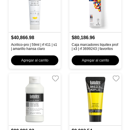
$40,866.98
$80,186.96
Acrilico-pro | 59ml | rf 411 | s1
Caja marcadores liquitex prof
| amarillo hansa claro
| x3 | rf 3699243 | favoritos
Agregar al carrito
Agregar al carrito