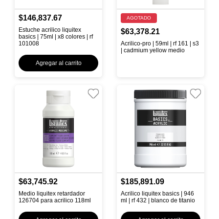
$146,837.67
AGOTADO
Estuche acrilico liquitex
$63,378.21
basics | 75ml | x8 colores | rf
101008
Acrilico-pro | 59ml | rf 161 | s3
| cadmium yellow medio
Agregar al carrito
$63,745.92
$185,891.09
Medio liquitex retardador
Acrilico liquitex basics | 946
126704 para acrilico 118ml
ml | rf 432 | blanco de titanio