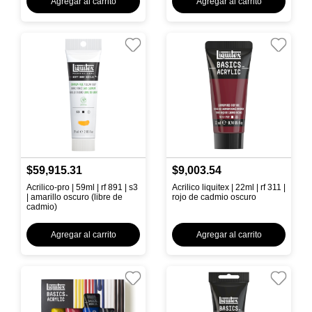
Agregar al carrito
Agregar al carrito
$59,915.31
$9,003.54
Acrilico-pro | 59ml | rf 891 | s3
Acrilico liquitex | 22ml | rf 311 |
| amarillo oscuro (libre de
rojo de cadmio oscuro
cadmio)
Agregar al carrito
Agregar al carrito