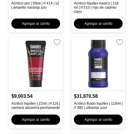
Acrilico-pro | 59ml | rf 414 | s2
Acrilico liquitex basics | 118
| amarillo naranja azo
ml | rf 510 | rojo de cadmio
claro
Agregar al carrito
Agregar al carrito
$9,003.54
$31,870.58
Acrilico liquitex | 22ml | rf 116 |
Acrilico fluido liquitex | 118ml |
carmesi alizarina permanente
rf 380 | ultramar azul
Agregar al carrito
Agregar al carrito