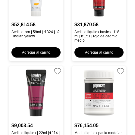
$52,814.58
$31,870.58
Acrilico-pro | 59ml | rf 324 | s2
Acrilico liquitex basics | 118
| indian yellow
ml | rf 151 | rojo de cadmio
medio
Agregar al carrito
Agregar al carrito
$9,003.54
$76,154.05
Acrilico liquitex | 22ml |rf 114 |
Medio liquitex pasta modelar