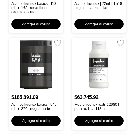
Acrilico liquitex basics | 118
Acrilico liquitex | 22ml | rf 510
ml | rf 163 | amarillo de
| rojo de cadmio claro
cadmio oscuro
Agregar al carrito
Agregar al carrito
$185,891.09
$63,745.92
Acrilico liquitex basics | 946
Medio liquitex textil 126804
ml | rf 276 | negro marte
para acrilico 118ml
Agregar al carrito
Agregar al carrito