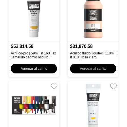
$52,814.58
$31,870.58
Acrilico-pro | 59ml | rf 163 | s2
Acrilico fluido liquitex | 118ml |
| amarillo cadmio oscuro
rf 810 | rosa claro
Agregar al carrito
Agregar al carrito