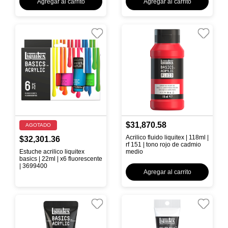
Agregar al carrito
Agregar al carrito
$31,870.58
AGOTADO
Acrilico fluido liquitex | 118ml |
$32,301.36
rf 151 | tono rojo de cadmio
Estuche acrilico liquitex
medio
basics | 22ml | x6 fluorescente
| 3699400
Agregar al carrito