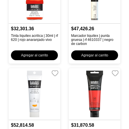
$32,301.36
$47,426.26
Tinta liquitex acrilica | 30ml | rf
Marcador liquitex | punta
620 | rojo anaranjado vivo
gruesa | rf 4610337 | negro
de carbon
Agregar al carrito
Agregar al carrito
$52,814.58
$31,870.58