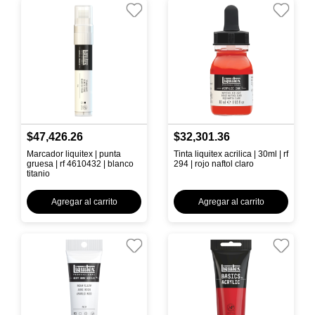
$47,426.26
$32,301.36
Marcador liquitex | punta
Tinta liquitex acrilica | 30ml | rf
gruesa | rf 4610432 | blanco
294 | rojo naftol claro
titanio
Agregar al carrito
Agregar al carrito