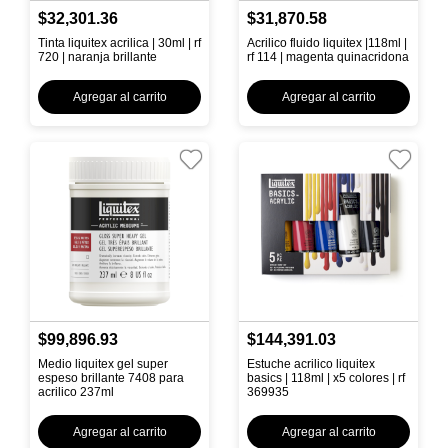
$32,301.36
$31,870.58
Tinta liquitex acrilica | 30ml | rf
Acrilico fluido liquitex |118ml |
720 | naranja brillante
rf 114 | magenta quinacridona
Agregar al carrito
Agregar al carrito
$99,896.93
$144,391.03
Medio liquitex gel super
Estuche acrilico liquitex
espeso brillante 7408 para
basics | 118ml | x5 colores | rf
acrilico 237ml
369935
Agregar al carrito
Agregar al carrito