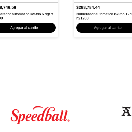
8,746.56
$288,784.44
rador automatico kw-trio 6 dgt rf
Numerador automatico kw-trio 12d
00
rf21200
Agregar al carrito
Agregar al carrito