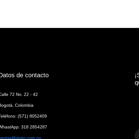
Datos de contacto
¡
q
Calle 72 No. 22 - 42
Bogotá, Colombia
Teléfono: (571) 8052409
WhastApp: 318 2854287
ventas@gioto.com.co