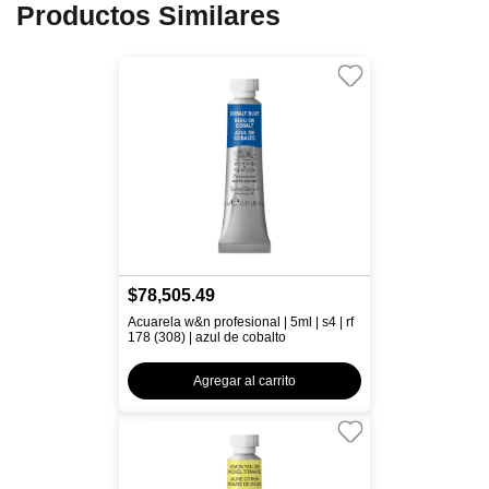
Productos Similares
$78,505.49
Acuarela w&n profesional | 5ml | s4 | rf
178 (308) | azul de cobalto
Agregar al carrito