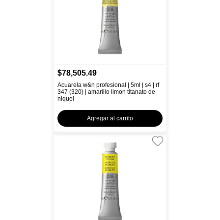
$78,505.49
Acuarela w&n profesional | 5ml | s4 | rf
347 (320) | amarillo limon titanato de
niquel
Agregar al carrito