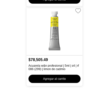
$78,505.49
Acuarela w&n profesional | 5ml | s4 | rf
086 (299) | limon de cadmio
Agregar al carrito