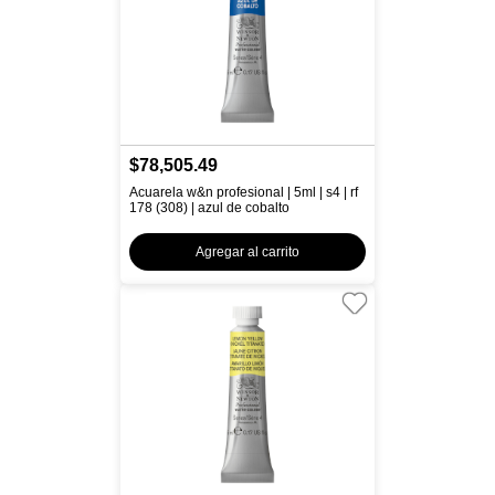
$78,505.49
Acuarela w&n profesional | 5ml | s4 | rf
178 (308) | azul de cobalto
Agregar al carrito