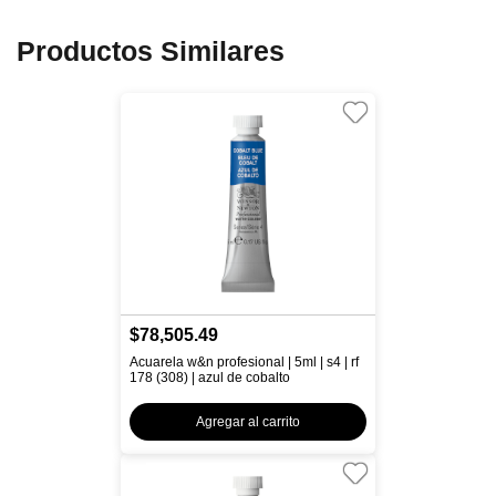
Productos Similares
$78,505.49
Acuarela w&n profesional | 5ml | s4 | rf
178 (308) | azul de cobalto
Agregar al carrito