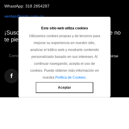
WhastApp: 318 2854287
ventas@gioto.com.co
Este sitio web utiliza cookies
¡Suscribete a nuestro Newsletter para que no
Utilizamos cookies propias y de terceros para
te pierdas ninguna oferta!
mejorar su experiencia en nuestro sitio,
analizar el tráfico web y mostrarle contenido
Suscribirse
personalizado basado en sus intereses. Al
continuar navegando, acepta el uso de
cookies. Puede obtener más información en
nuestra
Política de Cookies
.
Aceptar
Copyright ©
2026 Todos los derechos reservados Industrias
Gioto