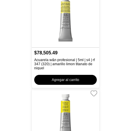
$78,505.49
Acuarela w&n profesional | 5ml | s4 | rf
347 (320) | amarillo limon titanato de
niquel
Agregar al carrito