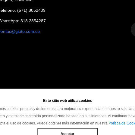
Teléfono: (571) 8052409
WhastApp: 318 2854287
ventas@gioto.com.co
Este sitio web utiliza cookies
mos cookies propias y de terceros para mejorar su experiencia en nuestro sitio, ana
 web y mostrarle contenido personalizado basado en sus intereses. Al continuar na
pta el uso de cookies. Puede obtener más información en nuestra
Política de Cook
Copyright ©
2026 Todos los derechos reservados Industrias Gioto
Aceptar