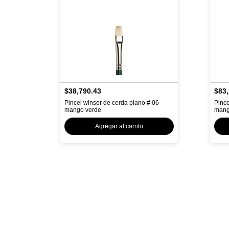
$38,790.43
$83,
Pincel winsor de cerda plano # 06
Pince
mango verde
mang
Agregar al carrito