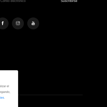
Suscribirse
lizar el
vegando,
ies
.