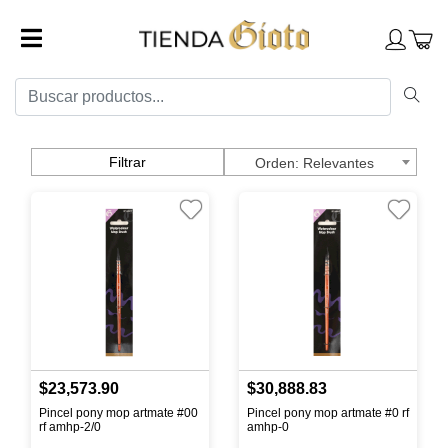
Filtrar
Relevantes
$23,573.90
$30,888.83
Pincel pony mop artmate #00
Pincel pony mop artmate #0 rf
rf amhp-2/0
amhp-0