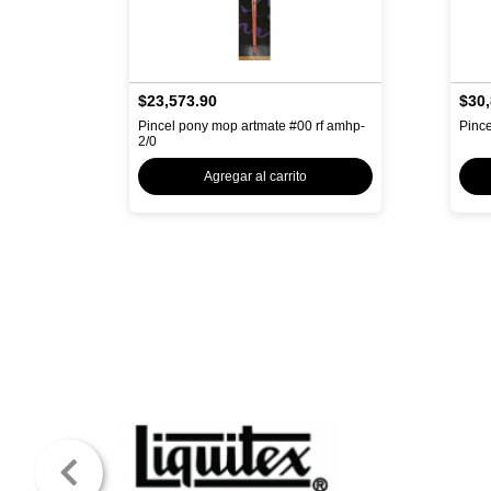
$23,573.90
$30,
Pincel pony mop artmate #00 rf amhp-
Pince
2/0
Agregar al carrito