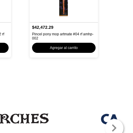
$42,472.29
 rf
Pincel pony mop artmate #04 rf amhp-
002
Agregar al carrito