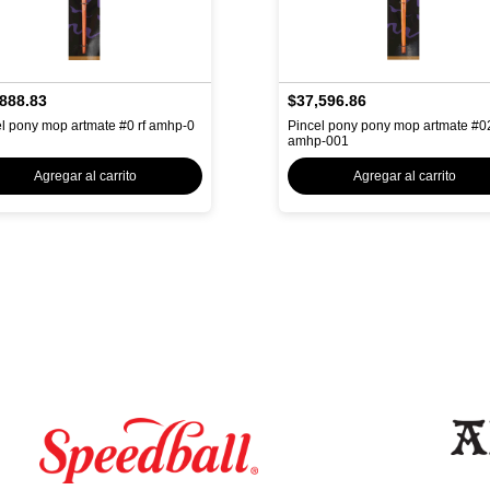
888.83
$37,596.86
l pony mop artmate #0 rf amhp-0
Pincel pony pony mop artmate #02
amhp-001
Agregar al carrito
Agregar al carrito