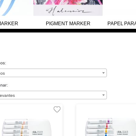
MARKER
PIGMENT MARKER
PAPEL PAR
os:
dos
nar:
evantes