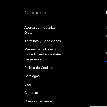
BLENDER / MEZCLADOR
BURNT UMBER
Compañía
LIGHT/TIERRA DE
CALABAZA
Acerca de Industrias
Gioto
CAMPANULA
Términos y Condiciones
CAQUI
Manual de politicas y
CARMIN
procedimientos de datos
personales
CARMINE / CARMIN
Politica de Cookies
CERISE
Catálogos
CESPED
Blog
CHESTNUT / CASTAÑA
Contacto
CHOCOLATE
Quejas y reclamos