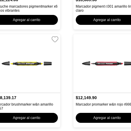
tuche marcadores pigmentmarker x6
Marcador pigment r.001 amarillo l
nos vibrantes
claro
Agregar al carrito
Agregar al carrito
8,139.17
$12,149.90
rcador brushmarker w&n amarillo
Marcador promarker w&n rojo r66
57
Agregar al carrito
Agregar al carrito