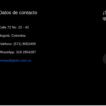
Datos de contacto
¡
q
Calle 72 No. 22 - 42
Bogotá, Colombia
Teléfono: (571) 8052409
WhastApp: 318 2854287
ventas@gioto.com.co