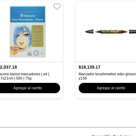
2,037.18
$18,139.17
tacora layout marcadores | a4 |
Marcador brushmarker w&n giraso
.7x21cm | 50h | 75g
y156
Agregar al carrito
Agregar al carrito