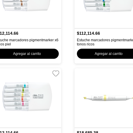
12,114.66
$112,114.66
tuche marcadores pigmentmarker x6
Estuche marcadores pigmentmark
nos piel
tonos ricos
Agregar al carrito
Agregar al carrito
12,114.66
$18,685.38