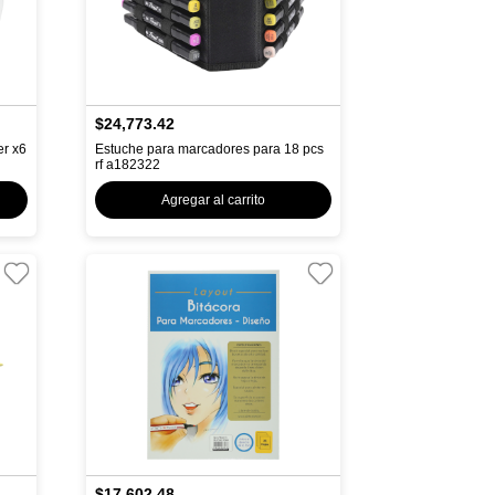
$24,773.42
er x6
Estuche para marcadores para 18 pcs
rf a182322
Agregar al carrito
$17,602.48