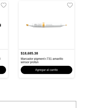
$18,685.38
l
Marcador pigment r.731 amarillo
winsor profun
Agregar al carrito