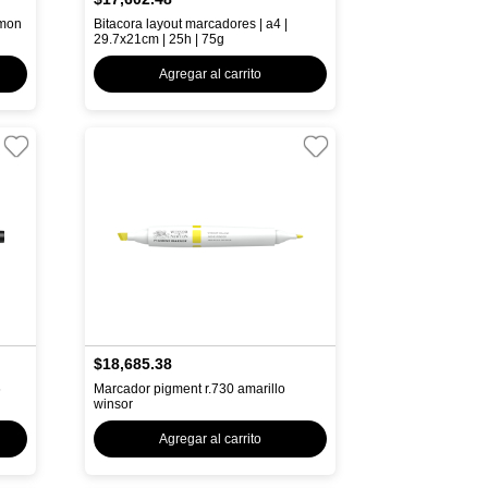
imon
Bitacora layout marcadores | a4 |
29.7x21cm | 25h | 75g
Agregar al carrito
$18,685.38
6
Marcador pigment r.730 amarillo
winsor
Agregar al carrito