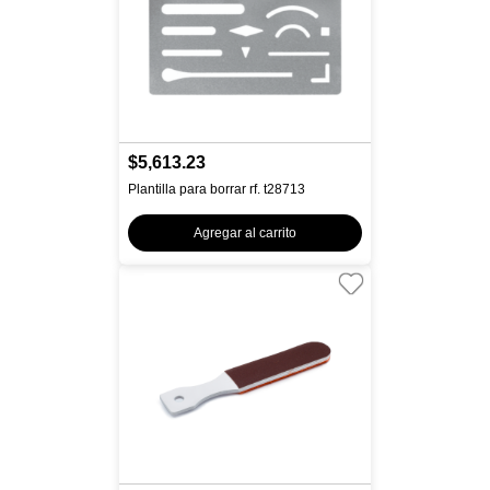
$5,613.23
Plantilla para borrar rf. t28713
Agregar al carrito