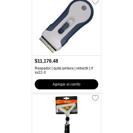
$11,176.48
Raspador | quita pintura | retractil | rf
sx22-3
Agregar al carrito