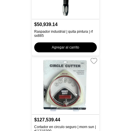
$50,939.14
Raspador industrial | quita pintura | rf
sx885
Agregar al carrito
$127,539.44
Cortador en circulo seguro | morn sun |