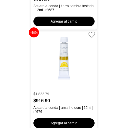
Acuarela-conda | tierra sombra tostada
| 12ml | rf 687
Agregar al carrito
-50%
$1,833.79
$916.90
Acuarela-conda | amarillo ocre | 12ml |
rf 676
Agregar al carrito