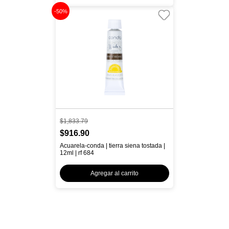
-50%
$1,833.79
$916.90
Acuarela-conda | tierra siena tostada |
12ml | rf 684
Agregar al carrito