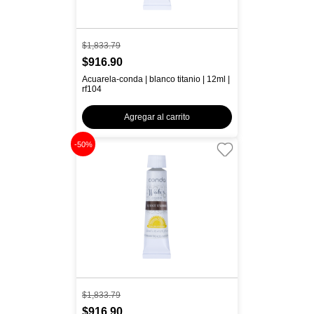
$1,833.79
$916.90
Acuarela-conda | blanco titanio | 12ml |
rf104
Agregar al carrito
-50%
$1,833.79
$916.90